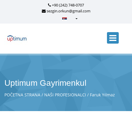
+90 (242) 748-0707
sezgin.orkun@gmail.com
Türkçe - Turkish
English - English
русский - Russian
فارسی - Persian
العربية - Arabic
Crnogorski - Montenegrin
Uptimum Gayrimenkul
Српски - Serbian
POČETNA STRANA
NAŠI PROFESIONALCI
Faruk Yılmaz