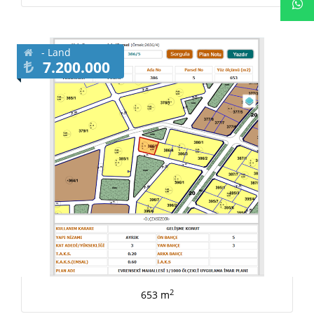
- Land
7.200.000
2
653 m