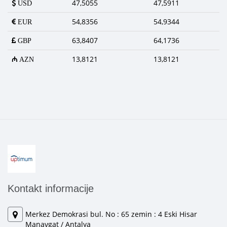
47,5055
47,5911
USD
54,8356
54,9344
EUR
63,8407
64,1736
GBP
13,8121
13,8121
AZN
Kontakt informacije
Merkez Demokrasi bul. No : 65 zemin : 4 Eski Hisar
Manavgat / Antalya