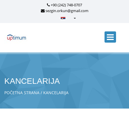
+90 (242) 748-0707
sezgin.orkun@gmail.com
Türkçe - Turkish
English - English
русский - Russian
فارسی - Persian
العربية - Arabic
Crnogorski - Montenegrin
KANCELARIJA
Српски - Serbian
POČETNA STRANA
KANCELARIJA