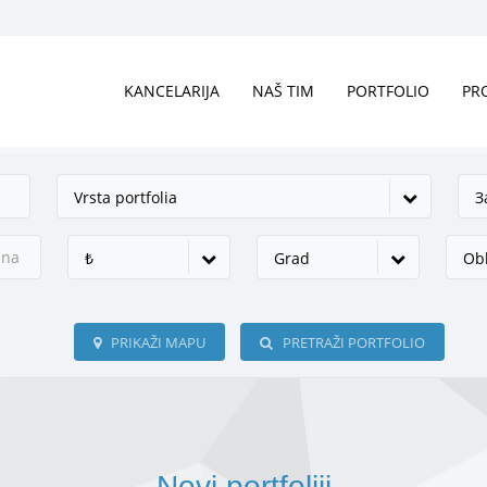
KANCELARIJA
NAŠ TIM
PORTFOLIO
PR
Vrsta portfolia
З
₺
Grad
Obl
PRIKAŽI MAPU
PRETRAŽI PORTFOLIO
Novi portfoliji