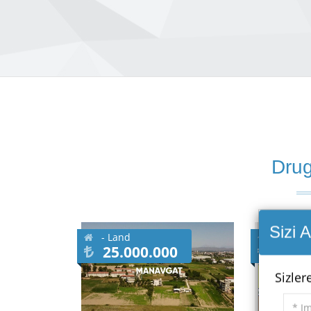
Drugi
Sizi 
- Land
- Land
25.000.000
7.20
Sizler