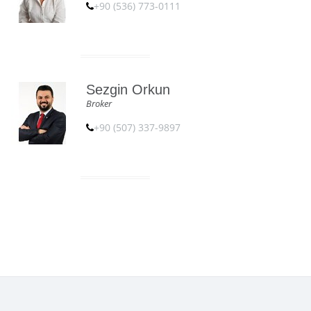
+90 (536) 773-0111
Sezgin Orkun
Broker
+90 (507) 337-9897