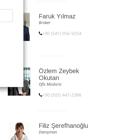
Faruk Yılmaz
Broker
+90 (541) 956-9254
Özlem Zeybek
Okutan
Ofis Müdürü
+90 (505) 447-2388
Filiz Şerefhanoğlu
Danışman