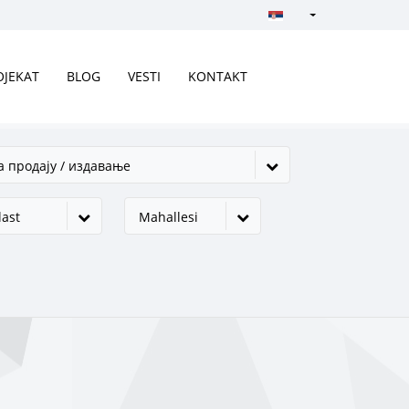
Türkçe - Turkish
English - English
OJEKAT
BLOG
VESTI
KONTAKT
русский - Russian
فارسی - Persian
а продају / издавање
العربية - Arabic
Crnogorski - Montene
ast
Mahallesi
Српски - Serbian