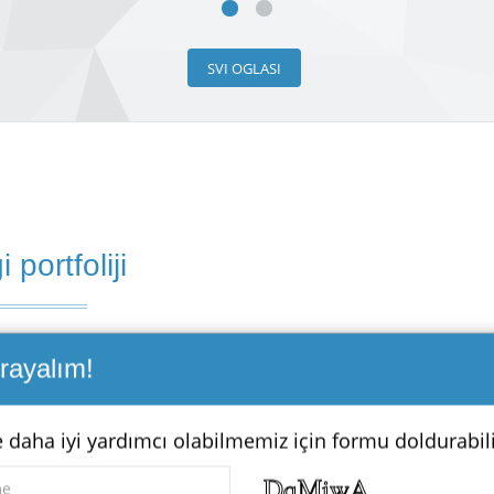
SVI OGLASI
 portfoliji
Arayalım!
0.000
e daha iyi yardımcı olabilmemiz için formu doldurabili