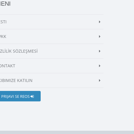
ENI
ESTI
VKK
İZLİLİK SÖZLEŞMESİ
ONTAKT
KIBIMIZE KATILIN
PRIJAVI SE REOS