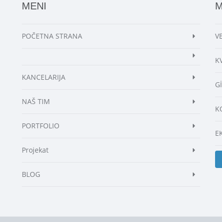
MENI
M
POČETNA STRANA
V
K
KANCELARIJA
G
NAŠ TIM
K
PORTFOLIO
E
Projekat
BLOG