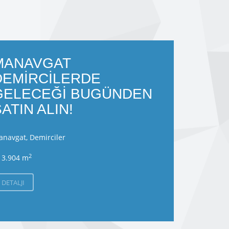
- Land
7.200.
MANAVGAT
DEMİRCİLERDE
GELECEĞİ BUGÜNDEN
ATIN ALIN!
navgat, Demirciler
2
3.904 m
DETALJI