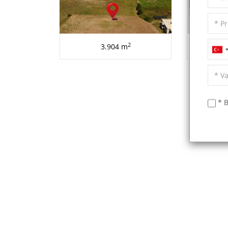
2
3.904 m
* B