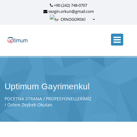
+90 (242) 748-0707
sezgin.orkun@gmail.com
CRNOGORSKİ
Türkçe - Turkish
English - English
русский - Russian
فارسی - Persian
العربية - Arabic
Crnogorski - Montenegrin
Uptimum Gayrimenkul
Српски - Serbian
POCETNA STRANA
PROFESYONELLERİMİZ
Özlem Zeybek Okutan